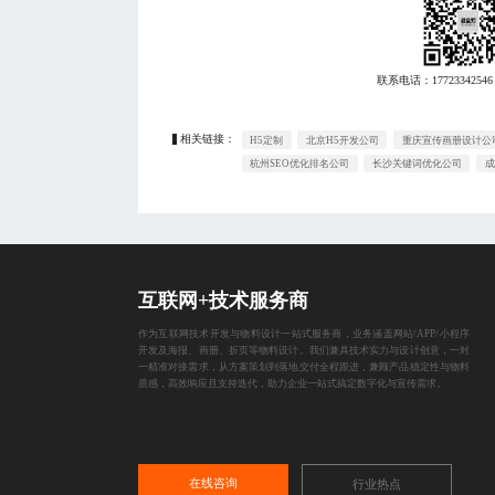
联系电话：
17723342546
相关链接：
H5定制
北京H5开发公司
重庆宣传画册设计公
杭州SEO优化排名公司
长沙关键词优化公司
成
互联网+技术服务商
作为互联网技术开发与物料设计一站式服务商，业务涵盖网站/APP/小程序
开发及海报、画册、折页等物料设计。我们兼具技术实力与设计创意，一对
一精准对接需求，从方案策划到落地交付全程跟进，兼顾产品稳定性与物料
质感，高效响应且支持迭代，助力企业一站式搞定数字化与宣传需求。
在线咨询
行业热点