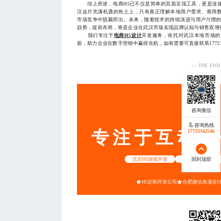
综上所述，电商H5已不仅是简单的页面呈现工具，更是连接
汉这片充满机遇的热土上，只有真正理解本地用户需求、善用
市场竞争中脱颖而出。未来，随着技术的持续演进与用户习惯的
趋势，提前布局，将是企业在武汉市场实现品牌认知与销售双增
我们专注于
电商H5设计
开发服务，依托对武汉本地市场的
面，助力企业在数字营销中赢得先机，如有需要可直接联系1772334
— THE END
服务
咨询热线
咨询热线
专注于互动营
17723342546
17723342546
回到顶部
回到顶部
北京H5游戏开发
南昌动漫插画设
H5定制开发公司
合肥微信条漫设