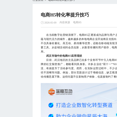
>
电商H5转化率提升技巧
内容来源
电商H5
2026-05-09
在当前数字化营销浪潮下，电商H5正逐渐成为品牌与用户之
蕴与现代活力的城市，越来越多的本地电商企业开始将目光投向基
不仅具备轻量化、高互动、易传播等优势，还能在移动端实现
要工具。从促销活动到会员拉新，从裂变传播到用户留存，电商
局。
武汉市场中的电商H5应用现状
目前，武汉地区的主流品牌已在多个业务环节中引入电商H5
牌的社交裂变推广，都能看到其身影。许多企业在“双十一”“6
流，有效提升了活动参与度。然而，在实际运营过程中，不少
径不清晰等问题。例如，部分页面设计过于堆砌信息，缺乏视
动传播意愿下降。这些问题不仅影响用户体验，也直接制约了整