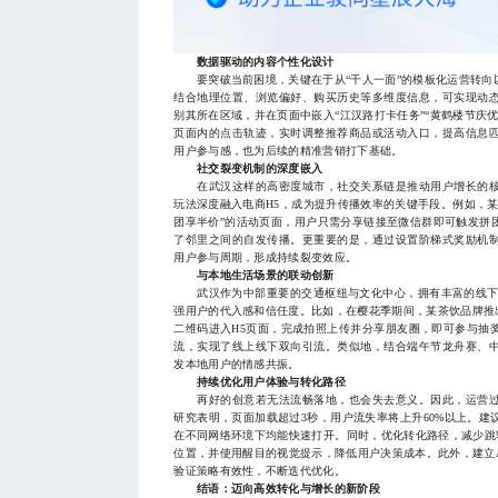
数据驱动的内容个性化设计
要突破当前困境，关键在于从“千人一面”的模板化运营转向
结合地理位置、浏览偏好、购买历史等多维度信息，可实现动
别其所在区域，并在页面中嵌入“江汉路打卡任务”“黄鹤楼节庆
页面内的点击轨迹，实时调整推荐商品或活动入口，提高信息
用户参与感，也为后续的精准营销打下基础。
社交裂变机制的深度嵌入
在武汉这样的高密度城市，社交关系链是推动用户增长的核
玩法深度融入电商H5，成为提升传播效率的关键手段。例如，
团享半价”的活动页面，用户只需分享链接至微信群即可触发拼
了邻里之间的自发传播。更重要的是，通过设置阶梯式奖励机制，
用户参与周期，形成持续裂变效应。
与本地生活场景的联动创新
武汉作为中部重要的交通枢纽与文化中心，拥有丰富的线下生
强用户的代入感和信任度。比如，在樱花季期间，某茶饮品牌推
二维码进入H5页面，完成拍照上传并分享朋友圈，即可参与抽
流，实现了线上线下双向引流。类似地，结合端午节龙舟赛、
发本地用户的情感共振。
持续优化用户体验与转化路径
再好的创意若无法流畅落地，也会失去意义。因此，运营过
研究表明，页面加载超过3秒，用户流失率将上升60%以上。
在不同网络环境下均能快速打开。同时，优化转化路径，减少跳转
位置，并使用醒目的视觉提示，降低用户决策成本。此外，建立
验证策略有效性，不断迭代优化。
结语：迈向高效转化与增长的新阶段