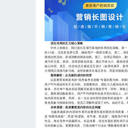
优化布局的五大核心策略
针对上述痛点，我们提出五项可落地的布局优化策略。第一，
前1/3处，尤其是首屏位置，确保用户一眼抓住重点。第二，
视线自然流动，形成清晰的阅读动线。第三，合理运用留白，避
感与专注度。第四，采用层级化排版，通过字体大小、颜色深
核心内容。第五，结合动态元素或交互设计（如滑动展开、悬
大增强沉浸感与参与感。这些策略并非孤立存在，而是应根据具
案例解析：从失败到成功的转变
以某教育机构发布的“高考备考全攻略”专题长图为例，初期
用户平均阅读时长不足30秒。后期重构后，团队引入模块化布局，
板块，并在每个板块前设置醒目标题与视觉符号；同时，将核
点。最终测试数据显示，用户平均停留时长提升至65秒以上，分
响内容转化效果。同样，在一次企业内部培训材料的改版中，
角色形象与情绪表情包，使员工理解率提高了40%。由此可见
未来展望：高质量视觉内容的生态构建
当越来越多的内容创作者开始重视专题长图的布局质量，整
是“有图有真相”，而是“有逻辑、有节奏、有温度”。随着用户
作品，将在竞争中脱颖而出。长远来看，优化专题长图布局不
信的形象认知。更重要的是，它推动整个行业从“重数量轻质量”