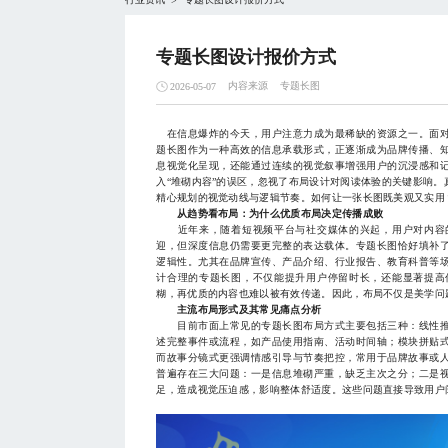
>
专题长图设计报价方式
内容来源
专题长图
2026-05-07
在信息爆炸的今天，用户注意力成为最稀缺的资源之一。面对
题长图作为一种高效的信息承载形式，正逐渐成为品牌传播、
息视觉化呈现，还能通过连续的视觉叙事增强用户的沉浸感和
入“堆砌内容”的误区，忽视了布局设计对阅读体验的关键影响
精心规划的视觉动线与逻辑节奏。如何让一张长图既美观又实用
从趋势看布局：为什么优质布局决定传播成败
近年来，随着短视频平台与社交媒体的兴起，用户对内容的
迎，但深度信息仍需要更完整的表达载体。专题长图恰好填补
逻辑性。尤其在品牌宣传、产品介绍、行业报告、教育科普等
计合理的专题长图，不仅能提升用户停留时长，还能显著提高
糊，再优质的内容也难以被有效传递。因此，布局不仅是美学问
主流布局形式及其常见痛点分析
目前市面上常见的专题长图布局方式主要包括三种：线性推
述完整事件或流程，如产品使用指南、活动时间轴；模块拼贴
而故事分镜式更强调情感引导与节奏把控，常用于品牌故事或
普遍存在三大问题：一是信息堆砌严重，缺乏主次之分；二是
足，造成视觉压迫感，影响整体舒适度。这些问题直接导致用户