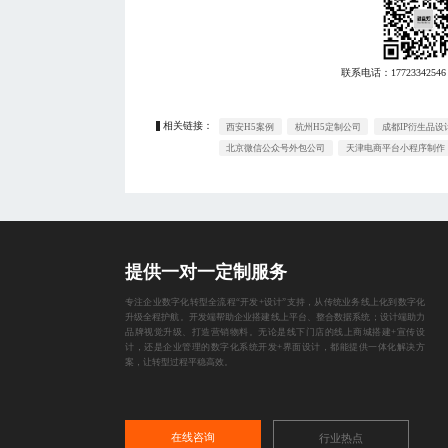
联系电话：
17723342546
相关链接：
西安H5案例
杭州H5定制公司
成都IP衍生品设
北京微信公众号外包公司
天津电商平台小程序制作
提供一对一定制服务
专注企业数字化转型全流程“开发+设计”支持，从传统业务线上化到数字化
升级全程护航。开发端帮助企业搭建线上平台、整合数据系统；设计端助力
品牌视觉升级、打造营销物料。无论是线下门店的线上商城搭建+宣传设
计，还是企业管理的数字化系统开发+界面设计，都能提供一体化解决方
案，让转型过程平稳高效。
在线咨询
行业热点