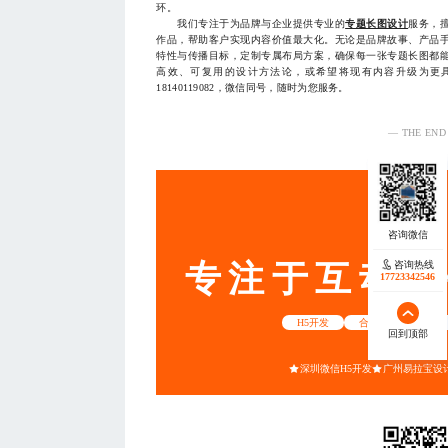
环。
我们专注于为品牌与企业提供专业的
专题长图设计
服务，
作品，帮助客户实现内容价值最大化。无论是品牌故事、产品
特性与传播目标，定制专属布局方案，确保每一张专题长图都
高效、可复用的设计方法论，或希望将现有内容升级为更
18140119082，微信同号，随时为您服务。
— THE END
服务
专注于互动营
咨询热线
咨询热线
17723342546
17723342546
H5开发
合肥IP周边设计公
回到顶部
回到顶部
深圳微信H5开发
广州易拉宝设