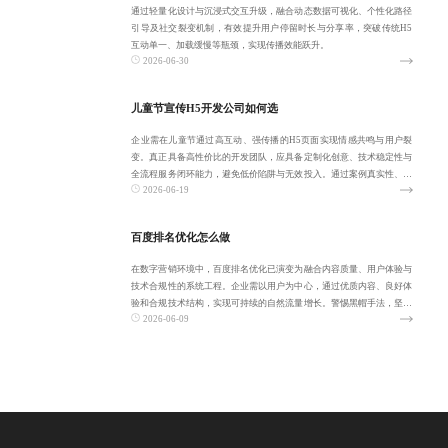
通过轻量化设计与沉浸式交互升级，融合动态数据可视化、个性化路径
引导及社交裂变机制，有效提升用户停留时长与分享率，突破传统H5
互动单一、加载缓慢等瓶颈，实现传播效能跃升。
2026-06-30
儿童节宣传H5开发公司如何选
企业需在儿童节通过高互动、强传播的H5页面实现情感共鸣与用户裂
变。真正具备高性价比的开发团队，应具备定制化创意、技术稳定性与
全流程服务闭环能力，避免低价陷阱与无效投入。通过案例真实性、需
2026-06-19
求理解深度与售
百度排名优化怎么做
在数字营销环境中，百度排名优化已演变为融合内容质量、用户体验与
技术合规性的系统工程。企业需以用户为中心，通过优质内容、良好体
验和合规技术结构，实现可持续的自然流量增长。警惕黑帽手法，坚持
2026-06-09
科学策略，构建