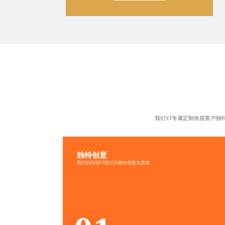
我们VI专属定制依据客户
独特创意
高端VI设计-独特创意
我们的高端VI设计以独特创意为灵魂
创意非凡
别出心裁
独辟蹊径
新颖别致