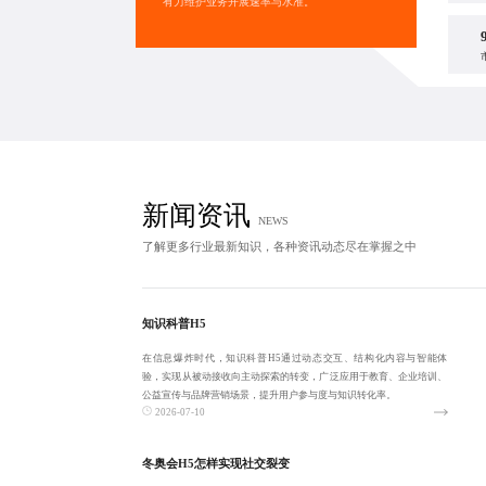
有力维护业务开展速率与水准。
新闻资讯
NEWS
了解更多行业最新知识，各种资讯动态尽在掌握之中
知识科普H5
在信息爆炸时代，知识科普H5通过动态交互、结构化内容与智能体
验，实现从被动接收向主动探索的转变，广泛应用于教育、企业培训、
公益宣传与品牌营销场景，提升用户参与度与知识转化率。
2026-07-10
冬奥会H5怎样实现社交裂变