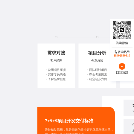
蓝橙科技
咨询热线
咨询热线
需求对接
项目分析
方
17723342546
18402890810
客户经理
创意总监
资
说明项目概况
团队研讨项目
分
回到顶部
回到顶部
安排专员沟通
综合考量因素
客
了解品牌信息
制定初步方向
收
7+9+9项目开发交付标准
秉持精益思想，靠最细致的作业评估体系雕琢自己，